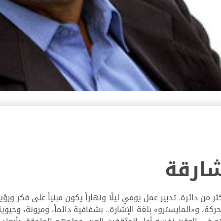
شارقة
من دائرة. تدبير عمل يومي ليلًا ونهاراً يكون مبنياً على فكر ورؤي
الحركة، و«المايسترو» بلغة الإشارة.. بشفافية دائماً، ومرونة، 