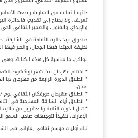
مشروع الشارقة الثقافي. المشروع الذي ه
دائرة الثقافة في الشارقة وضعت الأساس ف
تعريف، ولا يحتاج إلى تقديم، فالدائرة الي
والإبداع، والفنون، والضمير الثقافي الحي 
صندوق بريد دائرة الثقافة في الشارقة يحمل ر
نظيفة المبتدأ فيها الجمال، والخبر فيها ا
..ولكن، ما مناسبة كل هذه الكتابة، وهي ف
* اختتام مهرجان بيت شعر نواكشوط للشعر 
* انطلاق الدورة الرابعة من مهرجان دبا
عمان.
* انطلاق مهرجان خورفكان الثقافي يوم 7 مارس/آذار المقبل، في المنطقة الشرقية.
* انطلاق أيام الشارقة المسرحية في التا
* تحل الدورة الثانية والعشرون من جائزة ا
الإمارات، تنفيذاً لتوجيهات صاحب السمو 
تلك أوليات موسم ثقافي إماراتي في الشارق