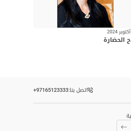
 الحضارة
اتصل بنا:
+97165123333​
ة