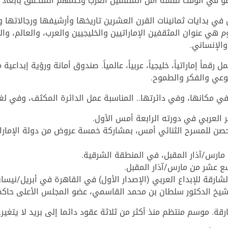
و في الوقت نفسه أمل المثقفين العرب وحلمهم المتحقق بأبعاد ع
ي بدايات ثمانينات القرن العشرين تاريخها وأرشيفها ورجالاتها و
وم هي عنوان المثقفين الإماراتيين والخليجيين والعرب، والعالم، وا
والإنساني.
قماً إماراتياً، خليجياً، عربياً، عالمياً. صندوق أمانة ورؤية إبداعي
لوعي والفكر والطموح.
ي مكانها، وفي دائرتها.. المناسبة عمل الدائرة المكثف، وفي لغة
العربي في دورته الرابعة أمس الأول.
 الحصن للمسرح الثنائي أمس، بمشاركة خمسة عروض من دولة الإما
سع عشر من مارس/آذار المقبل.
لشارقة للإبداع العربي (الإصدار الأول) في القاهرة في أبريل/نيسان
الشيخ الدكتور سلطان بن محمد القاسمي، عضو المجلس الأعلى حاكم
ة. موسم منتظم منذ أكثر من ثلاثة عقود دائما إلى بريد لا يتغير.