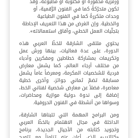
ورمزية محفورة أو مكتوبة أو مطبوعة، وقد
تكون متحرّكةً كما في الفنون الرَّقمية، أو
وحدات متكررةً كما في الفنون الطباعية
والخطية. وإن الغرض من هذا التعريف الإحاطة
بتجلّيات العمل الخطي، وآفاق استعمالاته».
يحتوي ملتقى الشارقة للخطّ العربي هذه
الدورة، على عدة فعاليات، بينها ورش عمل
وتكريمات بمشاركة خطاطين ومفكرين وأدباء
من مختلف أرجاء العالم، كما يشمل معارض
فردية للشخصيات المكرمة، ومعرضاً عاماً يشمل
مسابقة تضمّ ثماني جوائز، وأخرى خطية
معاصرة، فضلاً عن معارض شخصية لفناني الخط،
إضافة إلى ندوة دولية موازية ومحاضرات،
وسواها من أنشطة في الفنون الحروفية.
ومن البرامج المهمة التي تتبناها الشارقة،
الداخلة في مجال الاهتمام بالخطّ العربي
وتجويد كتابته من الأجيال الجديدة، برنامج
«كتاتيب» الذي أعلن عنه تزامناً مع تتويج