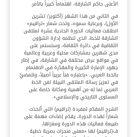
الأعلى حاكم الشارقة، اهتماماً كبيراً بالأمر.
في الثاني من هذا الشهر (أكتوبر/ تشرين
الأول)، وبرعاية سموه، وتحت شعار «تراقيم»
انطلقت فعاليات الدورة الحادية عشرة لملتقى
الشارقة للخط، الذي تنظمه إدارة الشؤون
الثقافية في دائرة الثقافة، وستستمر على
مدى شهرين بمشاركات محلية وعربية وعالمية
في مواقع عرض مختلفة في الشارقة، في إطار
جهود الإمارة الكبيرة والمقدّرة في الاهتمام
بالخط العربي، «باعتباره فناً عربياً أصيلاً، وللمضيِّ
في تعزيز رسالة الملتقى النبيلة لفن الخط
العربي لما له من أهمية ومكانة خاصة على
المستوى التاريخي والإسلامي».
الشرح المقدّم لمفردة (تراقيم) التي اُتخذت
شعاراً لهذه الدورة، يقدّم إضاءات مهمة على
طبيعة فعاليات هذه الدورة ومغزاها،
ف(تراقيم) لها «معنى منجزات بصرية خطية