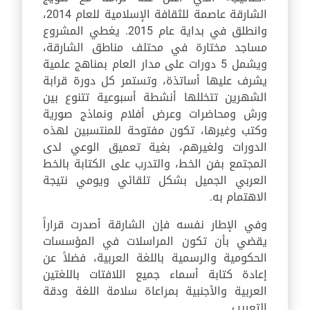
الشارقة عاصمة للثقافة الإسلامية للعام 2014،
وانطلق في بداية عام 2015. يغطي المشروع
مساجد مختارة في محتلف مناطق الشارقة،
ويشمل 5 دورات على مدار العام بمناهج علمية
يشرف عليها أساتذة، وتستمر كل دورة قرابة
الشهرين تتخللها أنشطة أسبوعية تتنوع بين
ورش ومحاضرات وعرض أفلام ونماذج صورية
وكتب وغيرها، تكون مفتوحة للمنتسبين لهذه
الدورات ولغيرهم، بغية تعميق الوعي لدى
المجتمع بفن الخط، والتدرب على الكتابة بالخط
العربي الجميل بشكل تلقائي ويومي نتيجة
الاهتمام به.
وفي الإطار نفسه فإن الشارقة أصدرت قراراً
يقضي بأن تكون المراسلات في المؤسسات
الحكومية والرسمية باللغة العربية، فضلاً عن
إعادة كتابة أسماء جميع اللافتات باللغتين
العربية والأجنبية بمراعاة سلامة اللغة ودقة
التعريب.