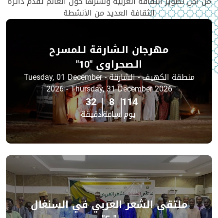
من أجل تطوير الثقافة العربية ونشرها حول العالم تقدم دائرة
الثقافة العديد من الأنشطة
مهرجان الـشارقة لـلمسرح
الـصحراوي "10"
منطقة الكهيف - الشارقة - Tuesday, 01 December
2026 - Thursday, 31 December 2026
32
8
114
يوم
ساعة
دقيقة
ملتقى الشعر العربي في السنغال