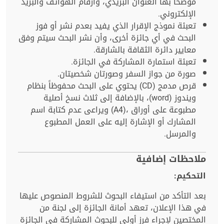
موضحاً بها العنوان البريدي، وأرقام الهواتف والبريد
الإلكتروني.
تعبئة نموذج الإقرار الذي يفيد بعدم نشر أو فوز
البحث في أي جائزة أخرى، وأن نشر البحث سيتم وفق
معايير دائرة الثقافة بالشارقة.
تعبئة استمارة المشاركة في الجائزة.
صورة من جواز السفر وصورتان شخصيتان.
قرص مدمج (CD) يحتوي على البحث محفوظاً بنظام
ويندوز (word)، بالإضافة إلى ثلاث نسخ أصلية
مطبوعة على أوراق ،(A4) ويراعى عدم كتابة اسم
المشارك أو الإشارة إليه على العمل المطبوع
والمرسل.
ملاحظات إضافية
التحكيم:
بعد التأكد من استيفاء البحوث للشروط المنصوص عليها
في هذا الإعلان، تعهد أمانة الجائزة إلى لجنة من
المختصين لإجراء فرز أولي للبحوث المشاركة في الجائزة