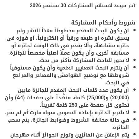
آخر موعد لاستلام المشاركات 30 سبتمبر 2026
شروط وأحكام المشاركة
ان يكون البحث المقدم مخطوطاً معداً للنشر ولم
يسبق نشره أو طبعه ورقياً أو إلكترونياً، أو فوزه في
جائزة مشابهة، وألا يقدم في ذات الوقت لجائزة أو
مسابقة أخرى، وأن يكون عملاً أصلياً مخصصاً للجائزة.
لا يجوز للباحث المشاركة بأكثر من بحث.
أن يلتزم البحث المعايير العلمية وأن يكون مستوفياً
شروطها مع توضيح الهوامش والمصادر والمراجع
في البحث.
أن يكون عدد كلمات البحث المقدم للجائزة مابين
(20,000) و(25,000) كلمة، منضَّداً على صفحات (A4) وأن
تحتوي كل صفحة على 250 كلمة تقريباً.
لا تلتزم الدائرة بإعادة النصوص سواء فازت أم لم تفز.
في حالة مخالفة الشروط وضوابط الجائزة، يتم سحب
الجائزة.
يتم الإعلان عن الفائزين وتوزع الجوائز أثناء مهرجان