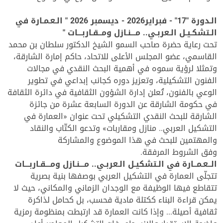
الـدورة "17" - فبراير2026 - ديسمبر 2026 " الـعـمـارة في
الـتشكـيـل الـعربـي.. مـــنـازل ومــقـاربـــات "
تحت رعاية حضرة صاحب السمو الشيخ الدكتور سلطان بن محمد
القاسمي، عضو المجلس الأعلى للاتحاد، حاكم إمارة الشارقة،
وتمثلا لرؤية سموه في أهمية البحث النقدي في مجالات
الفنون التشكيلية، وتعزيز دوره كجانب إبداعي في تطوير
الوعي بالفنون، تُعلن إدارة الشؤون الثقافية في دائرة الثقافة
في حكومة الشارقة عن الدورة السابعة عشرة من جائزة
الشارقة للبحث النقدي التشكيلي تحت عنوان «العمارة في
التشكيل العربي.. منازل ومقاربات» وتدعو الكتّاب والنقاد
والمهتمين للبحث في هذا الموضوع والمشاركة
وفق الشروط المرفقة.
الــعـمــارة في الـتشكيـل الـعربـي.. مـــنـازل ومـــقـاربـــات
تتجلّى العمارة في التشكيل العربي بوصفها بنية بصرية
تتقاطع فيها الوظيفة مع الوجدان الزماني والمكاني، حيث لا
يمكن قراءة البناء ككتلة مادية فحسب، بل كحامل لذاكرة
ثقافية أصيلة... وإذا كانت العمارة قد ارتبطت بمنظومة رمزية