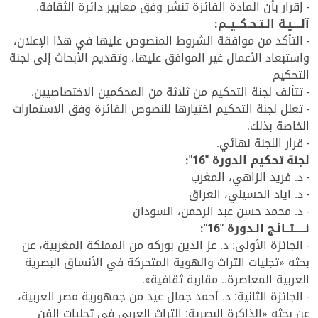
- إقرار بأن المادة الفائزة تنشر وفق معايير دائرة الثقافة.
آلــــيـة الـتـحـكــيــم:
- التأكد من موافقة الشروط المنصوص عليها في هذا الإعلان،
واستبعاد الأعمال غير الموافق عليها، وتقديم الأبحاث إلى لجنة
التحكيم
- تتألف لجنة التحكيم من ثلاثة من المحكمين الاختصاصيين.
- تعلل لجنة التحكيم اختيارها للنصوص الفائزة وفق الاستمارات
الخاصة بذلك.
- قرار اللجنة نهائي.
لجنة تحكيم الدورة "16":
- د. فريد الزاهي، المغرب
- د. اياد الحسيني، العراق
- د. محمد حسن عبد الرحمن، السودان
نـــــتــائـج الـدورة "16":
- الجائزة الأولى: د. عز الدين بوركه من المملكة المغربية، عن
بحثه «تجليات التراث والهوية المتحركة في الأنساق البصرية
العربية المعاصرة.. مقاربة ثقافية».
- الجائزة الثانية: د. أحمد جمال عيد من جمهورية مصر العربية،
عن بحثه «الذاكرة البصرية: التراث العربي في تجليات الفن