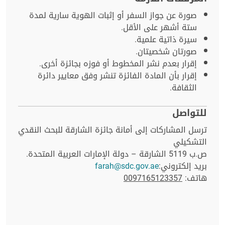
صورة عن جواز السفر أو إثبات الهوية سارية لمدة
ستة أشهر على الأقل.
سيرة ذاتية علمية.
صورتان شخصيتان.
إقرار بعدم نشر المخطوط أو فوزه بجائزة أخرى.
إقرار بأن المادة الفائزة تنشر وفق معايير دائرة
الثقافة.
للتواصل
ترسل المشاركات إلى أمانة جائزة الشارقة للبحث النقدي
التشكيلي
ص.ب 5119 الشارقة – دولة الإمارات العربية المتحدة.
بريد إلكتروني:
farah@sdc.gov.ae
هاتف:
0097165123357