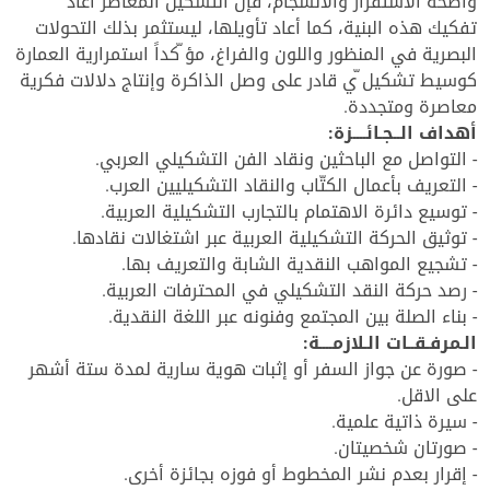
واضحة الاستقرار والانسجام، فإن التشكيل المعاصر أعاد
تفكيك هذه البنية، كما أعاد تأويلها، ليستثمر بذلك التحولات
البصرية في المنظور واللون والفراغ، مؤ ّكداً استمرارية العمارة
كوسيط تشكيل ّي قادر على وصل الذاكرة وإنتاج دلالات فكرية
معاصرة ومتجددة.
أهداف الــجـائــــزة:
- التواصل مع الباحثين ونقاد الفن التشكيلي العربي.
- التعريف بأعمال الكتّاب والنقاد التشكيليين العرب.
- توسيع دائرة الاهتمام بالتجارب التشكيلية العربية.
- توثيق الحركة التشكيلية العربية عبر اشتغالات نقادها.
- تشجيع المواهب النقدية الشابة والتعريف بها.
- رصد حركة النقد التشكيلي في المحترفات العربية.
- بناء الصلة بين المجتمع وفنونه عبر اللغة النقدية.
الـمرفـقــات الـلازمــــة:
- صورة عن جواز السفر أو إثبات هوية سارية لمدة ستة أشهر
على الاقل.
- سيرة ذاتية علمية.
- صورتان شخصيتان.
- إقرار بعدم نشر المخطوط أو فوزه بجائزة أخرى.