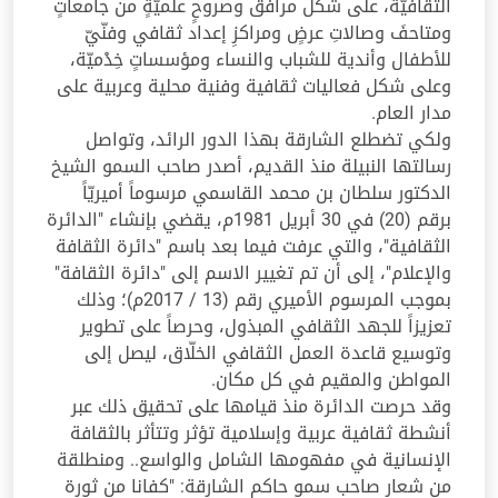
الثقافيّة، على شكل مرافقَ وصروحٍ علميّةٍ من جامعاتٍ
ومتاحفَ وصالاتِ عرضٍ ومراكزِ إعداد ثقافي وفنّيّ
للأطفال وأندية للشباب والنساء ومؤسساتٍ خِدْميّة،
وعلى شكل فعاليات ثقافية وفنية محلية وعربية على
مدار العام.
ولكي تضطلع الشارقة بهذا الدور الرائد، وتواصل
رسالتها النبيلة منذ القديم، أصدر صاحب السمو الشيخ
الدكتور سلطان بن محمد القاسمي مرسوماً أميريّاً
برقم (20) في 30 أبريل 1981م، يقضي بإنشاء "الدائرة
الثقافية"، والتي عرفت فيما بعد باسم "دائرة الثقافة
والإعلام"، إلى أن تم تغيير الاسم إلى "دائرة الثقافة"
بموجب المرسوم الأميري رقم (13 / 2017م)؛ وذلك
تعزيزاً للجهد الثقافي المبذول، وحرصاً على تطوير
وتوسيع قاعدة العمل الثقافي الخلّاق، ليصل إلى
المواطن والمقيم في كل مكان.
وقد حرصت الدائرة منذ قيامها على تحقيق ذلك عبر
أنشطة ثقافية عربية وإسلامية تؤثر وتتأثر بالثقافة
الإنسانية في مفهومها الشامل والواسع.. ومنطلقة
من شعار صاحب سمو حاكم الشارقة: "كفانا من ثورة