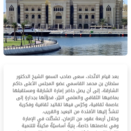
بعد قيام الاتّحاد، سعى صاحب السمو الشيخ الدكتور
سلطان بن محمد القاسمي عضو المجلس الأعلى حاكم
الشارقة، إلى أن يصل حاضر إمارة الشارقة ومستقبلها
بماضيها الثقافي والعلمي النيّر، فحوَّلَها بجدارةٍ إلى
عاصمة ثقافية، وكرّس فيها تقاليد ثقافية وفكرية
تنشدُّ إليها الأفئدة من البعيد والقريب.
وخلال أربعة عقود من الزمان، تشكّلت في الإمارة
وفي عاصمتها خاصةً، بِنيَةٌ أساسيّةٌ مكينةٌ للتنمية